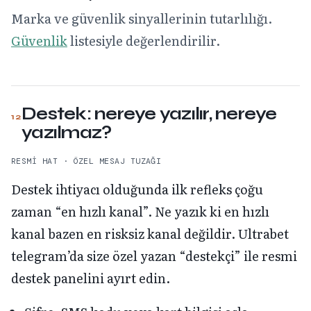
Marka ve güvenlik sinyallerinin tutarlılığı.
Güvenlik
listesiyle değerlendirilir.
Destek: nereye yazılır, nereye
12
yazılmaz?
RESMI HAT · ÖZEL MESAJ TUZAĞI
Destek ihtiyacı olduğunda ilk refleks çoğu
zaman “en hızlı kanal”. Ne yazık ki en hızlı
kanal bazen en risksiz kanal değildir. Ultrabet
telegram’da size özel yazan “destekçi” ile resmi
destek panelini ayırt edin.