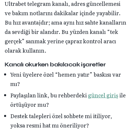
Ultrabet telegram kanalı, adres güncellemesi
ve bakım notlarını dakikalar içinde yayabilir.
Bu hız avantajdır; ama aynı hız sahte kanalların
da sevdiği bir alandır. Bu yüzden kanalı “tek
gerçek” sanmak yerine çapraz kontrol aracı
olarak kullanın.
Kanalı okurken bakılacak işaretler
Yeni üyelere özel “hemen yatır” baskısı var
mı?
Paylaşılan link, bu rehberdeki
güncel giriş
ile
örtüşüyor mu?
Destek talepleri özel sohbete mi itiliyor,
yoksa resmi hat mı öneriliyor?