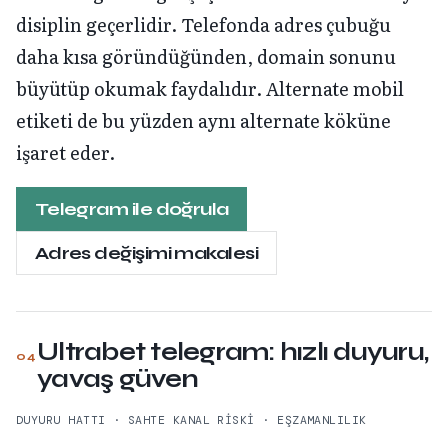
disiplin geçerlidir. Telefonda adres çubuğu
daha kısa göründüğünden, domain sonunu
büyütüp okumak faydalıdır. Alternate mobil
etiketi de bu yüzden aynı alternate köküne
işaret eder.
Telegram ile doğrula
Adres değişimi makalesi
Ultrabet telegram: hızlı duyuru,
04
yavaş güven
DUYURU HATTI · SAHTE KANAL RISKI · EŞZAMANLILIK