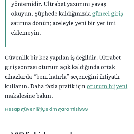
yöntemidir. Ultrabet yazımını yavaş
okuyun. Şüphede kaldığınızda
güncel giriş
satırına dönün; aceleyle yeni bir yer imi
eklemeyin.
Güvenlik bir kez yapılan iş değildir. Ultrabet
giriş sonrası oturum açık kaldığında ortak
cihazlarda “beni hatırla” seçeneğini ihtiyatlı
kullanın. Daha fazla pratik için
oturum hijyeni
makalesine bakın.
Hesap güvenliği
Çekim garantisi
SSS