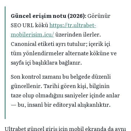
Güncel erişim notu (2026):
Görünür
SEO URL kökü
https://tr.ultrabet-
mobilerisim.icu/
üzerinden ilerler.
Canonical etiketi ayrı tutulur; içerik içi
tüm yönlendirmeler alternate köküne ve
sayfa içi başlıklara bağlanır.
Son kontrol zamanı bu belgede düzenli
güncellenir. Tarihi gören kişi, bilginin
taze olup olmadığını saniyeler içinde anlar
— bu, insanî bir editoryal alışkanlıktır.
Ultrabet güncel giriş için mobil ekranda da aynı