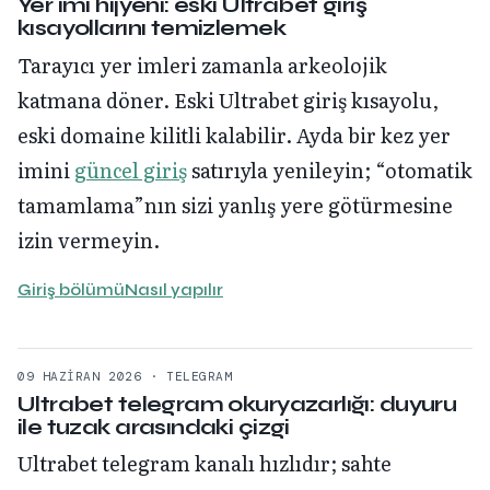
Yer imi hijyeni: eski Ultrabet giriş
kısayollarını temizlemek
Tarayıcı yer imleri zamanla arkeolojik
katmana döner. Eski Ultrabet giriş kısayolu,
eski domaine kilitli kalabilir. Ayda bir kez yer
imini
güncel giriş
satırıyla yenileyin; “otomatik
tamamlama”nın sizi yanlış yere götürmesine
izin vermeyin.
Giriş bölümü
Nasıl yapılır
09 HAZIRAN 2026 · TELEGRAM
Ultrabet telegram okuryazarlığı: duyuru
ile tuzak arasındaki çizgi
Ultrabet telegram kanalı hızlıdır; sahte