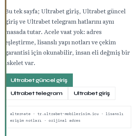
Bu tek sayfa; Ultrabet giriş, Ultrabet güncel
giriş ve Ultrabet telegram hatlarını aynı
masada tutar. Acele vaat yok: adres
eşleştirme, lisanslı yapı notları ve çekim
garantisi için okunabilir, insan eli değmiş bir
iskelet var.
Ultrabet güncel giriş
Ultrabet telegram
Ultrabet giriş
alternate · tr.ultrabet-mobilerisim.icu · lisanslı
erişim notları · orijinal adres