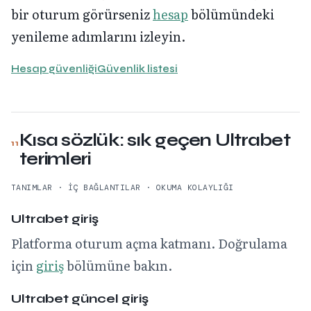
bir oturum görürseniz
hesap
bölümündeki
yenileme adımlarını izleyin.
Hesap güvenliği
Güvenlik listesi
Kısa sözlük: sık geçen Ultrabet
11
terimleri
TANIMLAR · IÇ BAĞLANTILAR · OKUMA KOLAYLIĞI
Ultrabet giriş
Platforma oturum açma katmanı. Doğrulama
için
giriş
bölümüne bakın.
Ultrabet güncel giriş