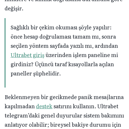
değişir.
Sağlıklı bir çekim okuması şöyle yapılır:
önce hesap doğrulaması tamam mı, sonra
seçilen yöntem sayfada yazılı mı, ardından
Ultrabet giriş
üzerinden işlem paneline mi
girdiniz? Üçüncü taraf kısayollarla açılan
paneller şüphelidir.
Beklenmeyen bir gecikmede panik mesajlarına
kapılmadan
destek
satırını kullanın. Ultrabet
telegram’daki genel duyurular sistem bakımını
anlatıyor olabilir; bireysel bakiye durumu için