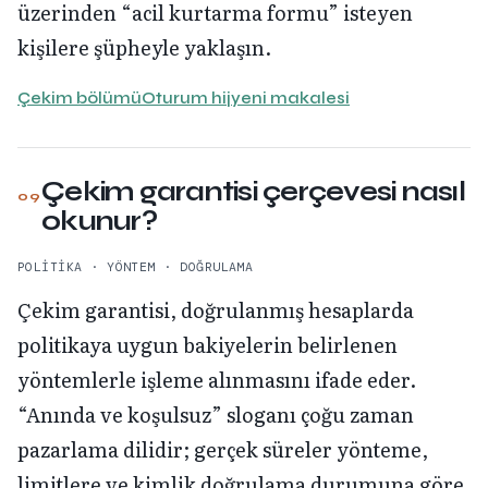
üzerinden “acil kurtarma formu” isteyen
kişilere şüpheyle yaklaşın.
Çekim bölümü
Oturum hijyeni makalesi
Çekim garantisi çerçevesi nasıl
09
okunur?
POLITIKA · YÖNTEM · DOĞRULAMA
Çekim garantisi, doğrulanmış hesaplarda
politikaya uygun bakiyelerin belirlenen
yöntemlerle işleme alınmasını ifade eder.
“Anında ve koşulsuz” sloganı çoğu zaman
pazarlama dilidir; gerçek süreler yönteme,
limitlere ve kimlik doğrulama durumuna göre