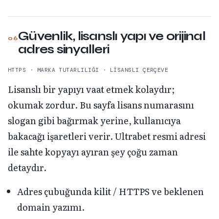
Güvenlik, lisanslı yapı ve orijinal
06
adres sinyalleri
HTTPS · MARKA TUTARLILIĞI · LISANSLI ÇERÇEVE
Lisanslı bir yapıyı vaat etmek kolaydır;
okumak zordur. Bu sayfa lisans numarasını
slogan gibi bağırmak yerine, kullanıcıya
bakacağı işaretleri verir. Ultrabet resmi adresi
ile sahte kopyayı ayıran şey çoğu zaman
detaydır.
Adres çubuğunda kilit / HTTPS ve beklenen
domain yazımı.