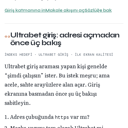
Giriş katmanına in
Makale akışını aç
Sözlüğe bak
Ultrabet giriş: adresi açmadan
02
önce üç bakış
İNDEKS HEDEFI · ULTRABET GIRIŞ · ILK EKRAN KALITESI
Ultrabet giriş araması yapan kişi genelde
“şimdi çalışsın” ister. Bu istek meşru; ama
acele, sahte arayüzlere alan açar. Giriş
ekranına basmadan önce şu üç bakışı
sabitleyin.
Adres çubuğunda
var mı?
https
Marka yazımı tam olarak Ultrabet mi,