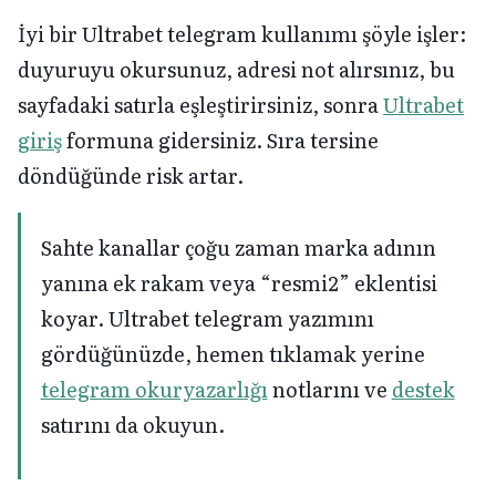
İyi bir Ultrabet telegram kullanımı şöyle işler:
duyuruyu okursunuz, adresi not alırsınız, bu
sayfadaki satırla eşleştirirsiniz, sonra
Ultrabet
giriş
formuna gidersiniz. Sıra tersine
döndüğünde risk artar.
Sahte kanallar çoğu zaman marka adının
yanına ek rakam veya “resmi2” eklentisi
koyar. Ultrabet telegram yazımını
gördüğünüzde, hemen tıklamak yerine
telegram okuryazarlığı
notlarını ve
destek
satırını da okuyun.