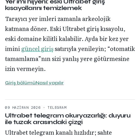
Yer imi hijyeni: eski Ultrabet giriş
kısayollarını temizlemek
Tarayıcı yer imleri zamanla arkeolojik
katmana döner. Eski Ultrabet giriş kısayolu,
eski domaine kilitli kalabilir. Ayda bir kez yer
imini
güncel giriş
satırıyla yenileyin; “otomatik
tamamlama”nın sizi yanlış yere götürmesine
izin vermeyin.
Giriş bölümü
Nasıl yapılır
09 HAZIRAN 2026 · TELEGRAM
Ultrabet telegram okuryazarlığı: duyuru
ile tuzak arasındaki çizgi
Ultrabet telegram kanalı hızlıdır; sahte