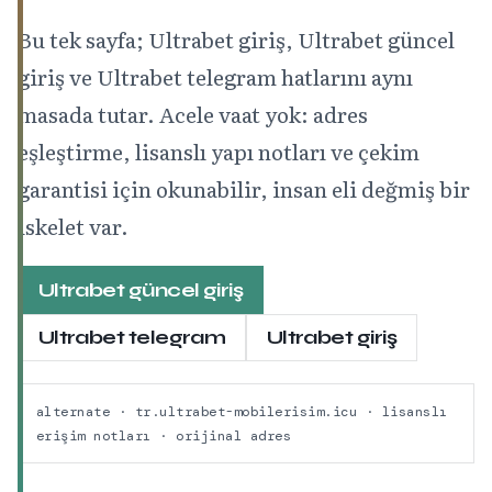
Bu tek sayfa; Ultrabet giriş, Ultrabet güncel
giriş ve Ultrabet telegram hatlarını aynı
masada tutar. Acele vaat yok: adres
eşleştirme, lisanslı yapı notları ve çekim
garantisi için okunabilir, insan eli değmiş bir
iskelet var.
Ultrabet güncel giriş
Ultrabet telegram
Ultrabet giriş
alternate · tr.ultrabet-mobilerisim.icu · lisanslı
erişim notları · orijinal adres