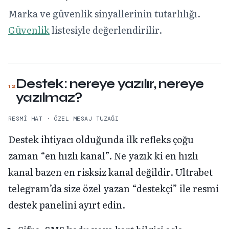
Marka ve güvenlik sinyallerinin tutarlılığı.
Güvenlik
listesiyle değerlendirilir.
Destek: nereye yazılır, nereye
12
yazılmaz?
RESMI HAT · ÖZEL MESAJ TUZAĞI
Destek ihtiyacı olduğunda ilk refleks çoğu
zaman “en hızlı kanal”. Ne yazık ki en hızlı
kanal bazen en risksiz kanal değildir. Ultrabet
telegram’da size özel yazan “destekçi” ile resmi
destek panelini ayırt edin.