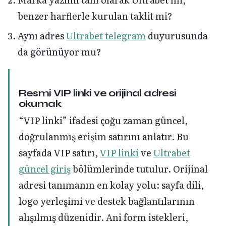
benzer harflerle kurulan taklit mi?
Aynı adres
Ultrabet telegram
duyurusunda
da görünüyor mu?
Resmi VIP linki ve orijinal adresi
okumak
“VIP linki” ifadesi çoğu zaman güncel,
doğrulanmış erişim satırını anlatır. Bu
sayfada VIP satırı,
VIP linki
ve
Ultrabet
güncel giriş
bölümlerinde tutulur. Orijinal
adresi tanımanın en kolay yolu: sayfa dili,
logo yerleşimi ve destek bağlantılarının
alışılmış düzenidir. Ani form istekleri,