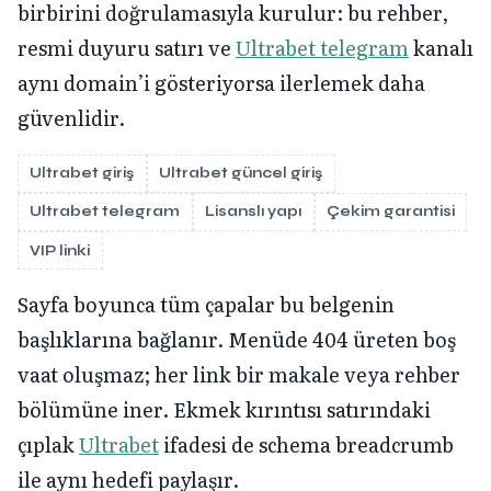
birbirini doğrulamasıyla kurulur: bu rehber,
resmi duyuru satırı ve
Ultrabet telegram
kanalı
aynı domain’i gösteriyorsa ilerlemek daha
güvenlidir.
Ultrabet giriş
Ultrabet güncel giriş
Ultrabet telegram
Lisanslı yapı
Çekim garantisi
VIP linki
Sayfa boyunca tüm çapalar bu belgenin
başlıklarına bağlanır. Menüde 404 üreten boş
vaat oluşmaz; her link bir makale veya rehber
bölümüne iner. Ekmek kırıntısı satırındaki
çıplak
Ultrabet
ifadesi de schema breadcrumb
ile aynı hedefi paylaşır.