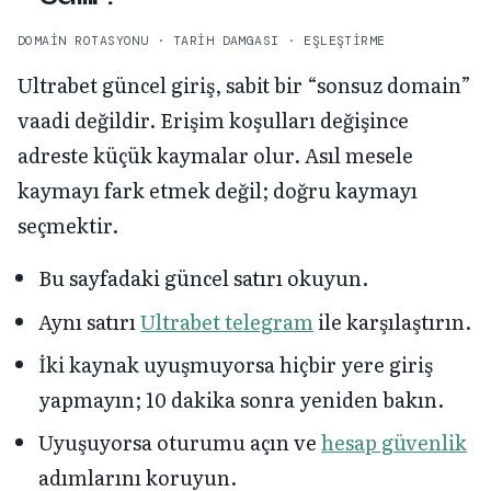
DOMAIN ROTASYONU · TARIH DAMGASI · EŞLEŞTIRME
Ultrabet güncel giriş, sabit bir “sonsuz domain”
vaadi değildir. Erişim koşulları değişince
adreste küçük kaymalar olur. Asıl mesele
kaymayı fark etmek değil; doğru kaymayı
seçmektir.
Bu sayfadaki güncel satırı okuyun.
Aynı satırı
Ultrabet telegram
ile karşılaştırın.
İki kaynak uyuşmuyorsa hiçbir yere giriş
yapmayın; 10 dakika sonra yeniden bakın.
Uyuşuyorsa oturumu açın ve
hesap güvenlik
adımlarını koruyun.