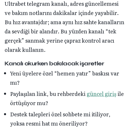
Ultrabet telegram kanalı, adres güncellemesi
ve bakım notlarını dakikalar içinde yayabilir.
Bu hız avantajdır; ama aynı hız sahte kanalların
da sevdiği bir alandır. Bu yüzden kanalı “tek
gerçek” sanmak yerine çapraz kontrol aracı
olarak kullanın.
Kanalı okurken bakılacak işaretler
Yeni üyelere özel “hemen yatır” baskısı var
mı?
Paylaşılan link, bu rehberdeki
güncel giriş
ile
örtüşüyor mu?
Destek talepleri özel sohbete mi itiliyor,
yoksa resmi hat mı öneriliyor?