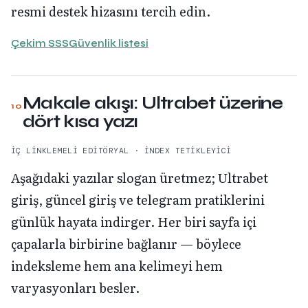
resmi destek hizasını tercih edin.
Çekim SSS
Güvenlik listesi
Makale akışı: Ultrabet üzerine
10
dört kısa yazı
İÇ LINKLEMELI EDITÖRYAL · INDEX TETIKLEYICI
Aşağıdaki yazılar slogan üretmez; Ultrabet
giriş, güncel giriş ve telegram pratiklerini
günlük hayata indirger. Her biri sayfa içi
çapalarla birbirine bağlanır — böylece
indeksleme hem ana kelimeyi hem
varyasyonları besler.