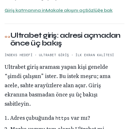
Giriş katmanına in
Makale akışını aç
Sözlüğe bak
Ultrabet giriş: adresi açmadan
02
önce üç bakış
İNDEKS HEDEFI · ULTRABET GIRIŞ · ILK EKRAN KALITESI
Ultrabet giriş araması yapan kişi genelde
“şimdi çalışsın” ister. Bu istek meşru; ama
acele, sahte arayüzlere alan açar. Giriş
ekranına basmadan önce şu üç bakışı
sabitleyin.
Adres çubuğunda
var mı?
https
Marka yazımı tam olarak Ultrabet mi,