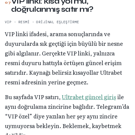
VIP linki: kısa yol mu,
07
doğrulanmış satır mı?
VIP · RESMI · ORIJINAL EŞLEŞTIRME
VIP linki ifadesi, arama sonuçlarında ve
duyurularda sık geçtiği için büyülü bir nesne
gibi algılanır. Gerçekte VIP linki, yalnızca
resmi duyuru hattıyla örtüşen güncel erişim
satırıdır. Kaynağı belirsiz kısayollar Ultrabet
resmi adresinin yerine geçmez.
Bu sayfada VIP satırı,
Ultrabet güncel giriş
ile
aynı doğrulama zincirine bağlıdır. Telegram’da
“VIP özel” diye yazılan her şey aynı zincire
uymuyorsa bekleyin. Beklemek, kaybetmek