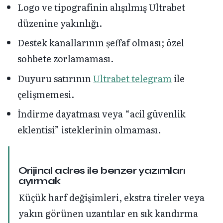
Logo ve tipografinin alışılmış Ultrabet
düzenine yakınlığı.
Destek kanallarının şeffaf olması; özel
sohbete zorlamaması.
Duyuru satırının
Ultrabet telegram
ile
çelişmemesi.
İndirme dayatması veya “acil güvenlik
eklentisi” isteklerinin olmaması.
Orijinal adres ile benzer yazımları
ayırmak
Küçük harf değişimleri, ekstra tireler veya
yakın görünen uzantılar en sık kandırma