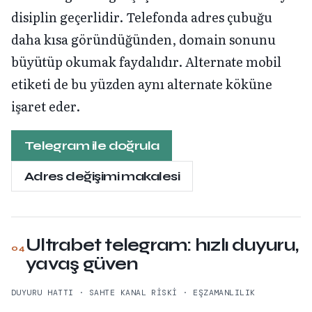
disiplin geçerlidir. Telefonda adres çubuğu
daha kısa göründüğünden, domain sonunu
büyütüp okumak faydalıdır. Alternate mobil
etiketi de bu yüzden aynı alternate köküne
işaret eder.
Telegram ile doğrula
Adres değişimi makalesi
Ultrabet telegram: hızlı duyuru,
04
yavaş güven
DUYURU HATTI · SAHTE KANAL RISKI · EŞZAMANLILIK