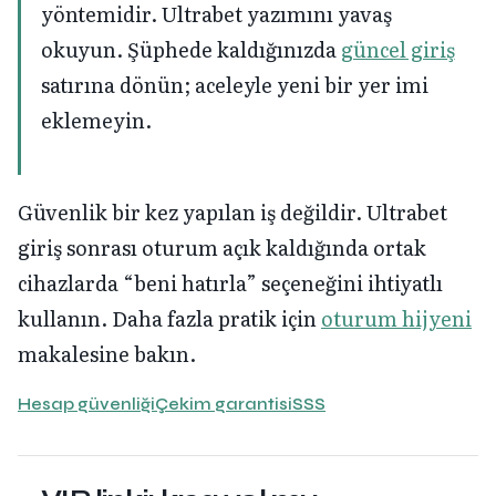
yöntemidir. Ultrabet yazımını yavaş
okuyun. Şüphede kaldığınızda
güncel giriş
satırına dönün; aceleyle yeni bir yer imi
eklemeyin.
Güvenlik bir kez yapılan iş değildir. Ultrabet
giriş sonrası oturum açık kaldığında ortak
cihazlarda “beni hatırla” seçeneğini ihtiyatlı
kullanın. Daha fazla pratik için
oturum hijyeni
makalesine bakın.
Hesap güvenliği
Çekim garantisi
SSS